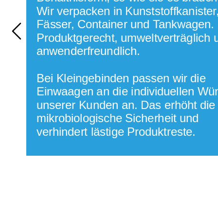
Wir betreuen jeden Kunden – ob klein, 
Wir verpacken in Kunststoffkanister,
mittelständisch oder internationaler 
Konzern – individuell, persönlich und 
zuverlässig. Unsere Produkte 
durchlaufen strenge Kontrollen: Alle 
Fässer, Container und Tankwagen. 
Rohstoffe werden mit größter Sorgfalt 
und geprüft und ausgewählt, alle 
Fertigungsprozesse vom hauseigenen 
Labor überwacht.
Produktgerecht, umweltverträglich u
Unabhängige Lebensmittelinstitute 
garantieren durch ihre Kontrollen den 
anwenderfreundlich. 
ausnahmslos hohen Standard aller 
Aspera- und Suga-Produkte.
Bei Kleingebinden passen wir die 
Einwaagen an die individuellen Wü
unserer Kunden an. Das erhöht die 
mikrobiologische Sicherheit und 
verhindert lästige Produktreste.