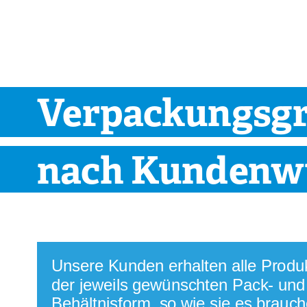
Qualität ohne
Verpackungsg
nach Kundenw
Unsere Kunden erhalten alle Produkt
der jeweils gewünschten Pack- und 
Behältnisform, so wie sie es brauche